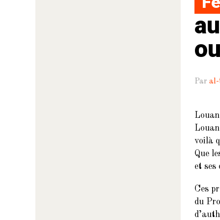
Fe
au
ou
Par
al-
Louang
Louang
voilà 
Que le
et ses
Ces pr
du Pro
d’auth