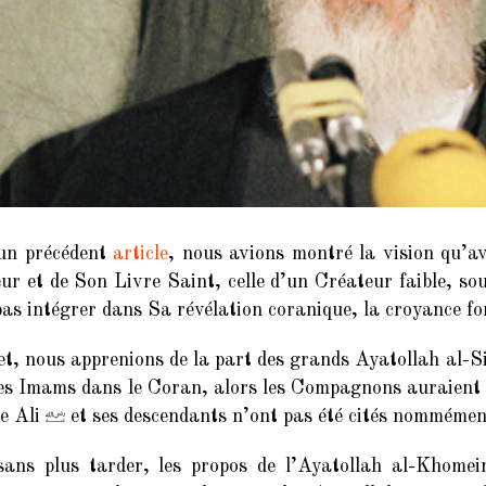
un précédent
article
, nous avions montré la vision qu’av
ur et de Son Livre Saint, celle d’un Créateur faible, so
pas intégrer dans Sa révélation coranique, la croyance f
et, nous apprenions de la part des grands Ayatollah al-Si
es Imams dans le Coran, alors les Compagnons auraient f
le Ali
et ses descendants n’ont pas été cités nommément
sans plus tarder, les propos de l’Ayatollah al-Khomein