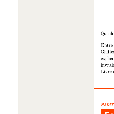
Que di
Entr
Chiite
explic
invrai
Livre 
HADIT