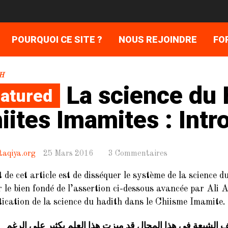
POURQUOI CE SITE ?
NOUS REJOINDRE
FO
H
La science du 
atured
iites Imamites : Intr
taqiya.org
25 Mars 2016
3 Commentaires
t de cet article est de disséquer le système de la science 
er le bien fondé de l’assertion ci-dessous avancée par Ali 
tication de la science du hadith dans le Chiisme Imamite.
ف الشيعة في هذا المجال قد ميزت هذا العلم بكثير على الرغم