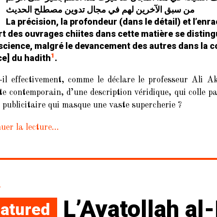
من سبق الآخرين لهم في مجال تدوين مصطلح الحديث
La précision, la profondeur (dans le détail) et l’enr
rt des ouvrages chiites dans cette matière se distin
science, malgré le devancement des autres dans la co
1
ce] du hadith
.
-il effectivement, comme le déclare le professeur Ali 
e contemporain, d’une description véridique, qui colle par
 publicitaire qui masque une vaste supercherie ?
uer la lecture…
L’Ayatollah al
atured