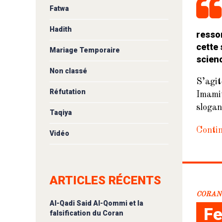
Fatwa
Hadith
resso
cette 
Mariage Temporaire
scien
Non classé
S’agit
Réfutation
Imamit
slogan
Taqiya
Contin
Vidéo
ARTICLES RÉCENTS
CORAN
Al-Qadi Said Al-Qommi et la
Fe
falsification du Coran