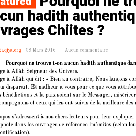
Pourquoi ne t
atured
cun hadith authentiq
vrages Chiites ?
taqiya.org
08 Mars 2016
Aucun commentaire
Pourquoi ne trouve t-on aucun hadith authentique dans
e à Allâh Seigneur des Univers.
e à Allâh qui dit :
« Bien au contraire, Nous lançons contr
qui disparait. Et malheur à vous pour ce que vous attribu
s bénédictions et la paix soient sur le Messager, miséricor
 compagnons et ceux qui les ont suivis de la meilleure des
opos s’adressent à nos chers lecteurs pour leur expliquer
phète dans les ouvrages de référence Imâmites (selon leu
entification).