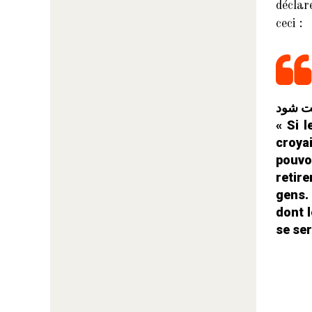
déclar
ceci :
ابت شود
« Si 
croya
pouvo
retire
gens.
dont l
se se