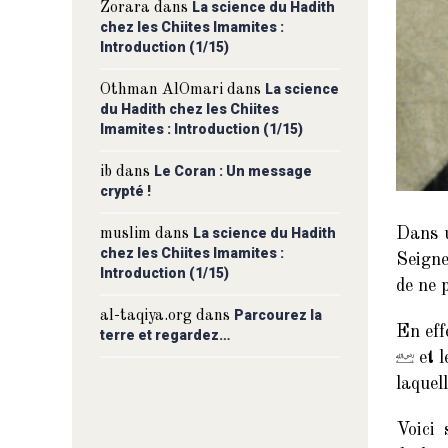
La science du Hadith
Zorara
dans
chez les Chiites Imamites :
Introduction (1/15)
La science
Othman AlOmari
dans
du Hadith chez les Chiites
Imamites : Introduction (1/15)
Le Coran : Un message
ib
dans
crypté !
La science du Hadith
Dans 
muslim
dans
chez les Chiites Imamites :
Seigne
Introduction (1/15)
de ne 
Parcourez la
al-taqiya.org
dans
En eff
terre et regardez…
et l
laquel
Voici 