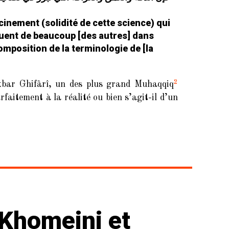
acinement (solidité de cette science) qui
guent de beaucoup [des autres] dans
mposition de la terminologie de [la
2
Akbar Ghifârî, un des plus grand
Muhaqqiq
faitement à la réalité ou bien s’agit-il d’un
-Khomeini et