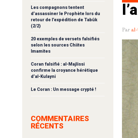
l’
Les compagnons tentent
d’assassiner le Prophète lors du
retour de l’expédition de Tabûk
(2/2)
Par
al-
20 exemples de versets falsifiés
selon les sources Chiites
Imamites
Coran falsifié : al-Majlissi
confirme la croyance hérétique
d’al-Kulayni
Le Coran : Un message crypté !
COMMENTAIRES
RÉCENTS