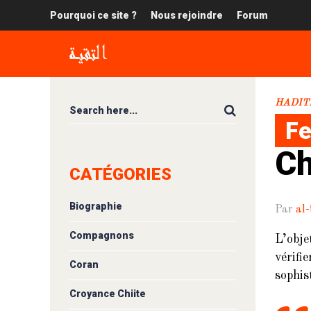
Pourquoi ce site ?
Nous rejoindre
Forum
HADIT
Fe
Ch
CATÉGORIES
Biographie
Par
al-
Compagnons
L’obje
vérifi
Coran
sophis
Croyance Chiite