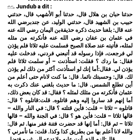
. Jundub a dit :
حدثنا حبان بن هلال قال، حدثنا أبو الأشهب قال، حدثني
حبيب بن الشهيد قال، حدثني الوليد، عن جندبرضي الله
عنه قال: بلغنا حديث ذكره حذيفةبن اليمان رضي الله عنه
في عثمان بن عفان رضي الله عنه فأنكرته من مثله
لمثله، فأتيته عند صلاة الصبح فسلمت عليه ثلاثا فلم يؤذن
لي فرجعت، فإذا رسوله قد أتبعني فردني، فدخلت عليه
فقال: ما ردك ؟ فقلت: استأذنت – أو سلمت ثلاثا فلم
يؤذن لي. فقال:أما إنك لو استأذنت أكثر من ذلك لم يؤذن
لك. قال: وحسبتك نائما. قال: ما كنت لانام حتى أعلم من
أين تطلع الشمس. قال: ما حديث بلغني عنك ذكرت به
عثمان فأنكرته من مثلك لمثله ؟ فقال: قد كان بعض ذلك،
أما إنهم قد ساروا إليه وهم قاتلوه. قلت:قاتلوه ؟ قال:
قاتلوه – ثلاثا – قلت: فأين قتلته ؟ قال: في النار والله –
قالها ثلاثا – قلت: فأين هو ؟ قال: في الجنة والله – قالها
ثلاثا – ثم قال: أما إنها قد حضرت فتنة ففر منها. ثم قال:
والله لانا أعلم بها من بطريق كذا وكذا. قلت: ما تأمرني ؟
قال:الزم الذي أنت عليه ولا تدعه إلى غيره فتضل.