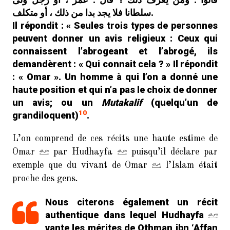
سلطانا فلا يجد بدا من ذلك ، أو متكلف.
Il répondit : « Seules trois types de personnes
peuvent donner un avis religieux : Ceux qui
connaissent l’abrogeant et l’abrogé, ils
demandèrent : « Qui connait cela ? » Il répondit
: « Omar ». Un homme à qui l’on a donné une
haute position et qui n’a pas le choix de donner
un avis; ou un
Mutakalif
(quelqu’un de
10
grandiloquent)
.
L’on comprend de ces récits une haute estime de
Omar
par Hudhayfa
puisqu’il déclare par
exemple que du vivant de Omar
l’Islam était
proche des gens.
Nous citerons également un récit
authentique dans lequel Hudhayfa
vante les mérites de Othman ibn ‘Affan