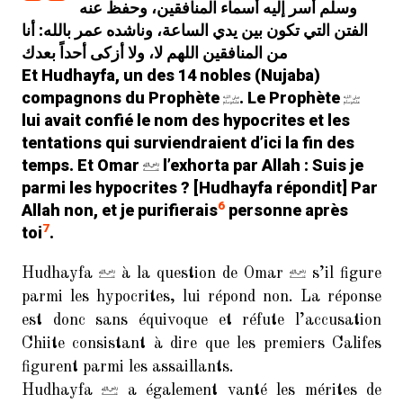
وسلم أسر إليه أسماء المنافقين، وحفظ عنه
الفتن التي تكون بين يدي الساعة، وناشده عمر بالله: أنا
من المنافقين اللهم لا، ولا أزكى أحداً بعدك
Et Hudhayfa, un des 14 nobles (Nujaba)
compagnons du Prophète
. Le Prophète
lui avait confié le nom des hypocrites et les
tentations qui surviendraient d’ici la fin des
temps. Et Omar
l’exhorta par Allah : Suis je
parmi les hypocrites ? [Hudhayfa répondit] Par
6
Allah non, et je purifierais
personne après
7
toi
.
Hudhayfa
à la question de Omar
s’il figure
parmi les hypocrites, lui répond non. La réponse
est donc sans équivoque et réfute l’accusation
Chiite consistant à dire que les premiers Califes
figurent parmi les assaillants.
Hudhayfa
a également vanté les mérites de