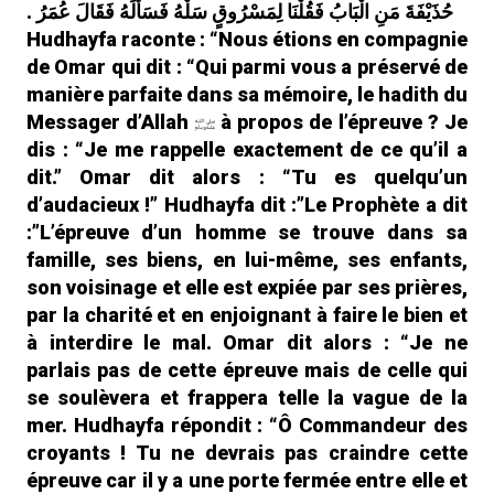
حُذَيْفَةَ مَنِ الْبَابُ فَقُلْنَا لِمَسْرُوقٍ سَلْهُ فَسَأَلَهُ فَقَالَ عُمَرُ ‏.‏
Hudhayfa raconte : “Nous étions en compagnie
de Omar qui dit : “Qui parmi vous a préservé de
manière parfaite dans sa mémoire, le hadith du
Messager d’Allah
à propos de l’épreuve ? Je
dis : “Je me rappelle exactement de ce qu’il a
dit.” Omar dit alors : “Tu es quelqu’un
d’audacieux !” Hudhayfa dit :”Le Prophète a dit
:”L’épreuve d’un homme se trouve dans sa
famille, ses biens, en lui-même, ses enfants,
son voisinage et elle est expiée par ses prières,
par la charité et en enjoignant à faire le bien et
à interdire le mal. Omar dit alors : “Je ne
parlais pas de cette épreuve mais de celle qui
se soulèvera et frappera telle la vague de la
mer. Hudhayfa répondit : “Ô Commandeur des
croyants ! Tu ne devrais pas craindre cette
épreuve car il y a une porte fermée entre elle et