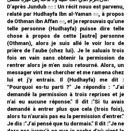
D’après Jundub
: Un récit nous est parvenu,
relaté par Hudhayfa Ibn al-Yaman
, à propos
de Othman ibn Affan
, et je reprouvais qu’une
telle personne (Hudhayfa) puisse dire telle
chose à propos de cette [autre] personne
(Othman), alors je suis allé le voir lors de
prière de l’aube (chez lui). Je le saluais trois
fois en vain sans obtenir la permission de
rentrer alors je m’en suis retourné. Alors, un
messager vint me chercher et me ramena chez
lui et j’y entrais. Il (Hudhayfa) me dit :
“Pourquoi es-tu parti ?” Je répondis : “J’ai
demandé la permission à trois reprises et je
n’ai eu aucune réponse.” Il dit :”Si tu avais
demandé à entrer plus que cela (trois fois),
alors tu n’aurais pas eu la permission d’entrer.”
Je dis :”J’ai pensé que tu dormais.” Il dit :”Je ne
dors pas jusqu’à ce que je sache d’où vient le