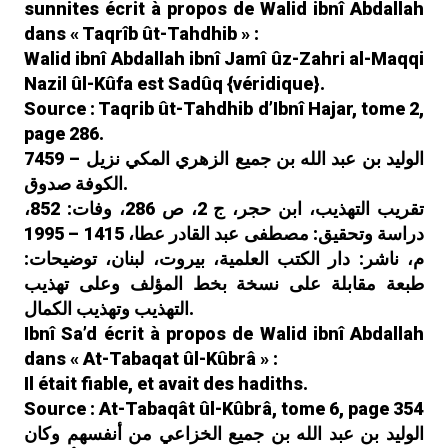
sunnites écrit à propos de Walid ibnî Abdallah
dans « Taqrîb ût-Tahdhib » :
Walid ibnî Abdallah ibnî Jamî ûz-Zahri al-Maqqi
Nazil ûl-Kûfa est Sadûq {véridique}.
Source : Taqrib ût-Tahdhib d’Ibnî Hajar, tome 2,
page 286.
7459 – الوليد بن عبد الله بن جميع الزهري المكي نزيل
الكوفة صدوق.
تقريب التهذيب، ابن حجر، ج 2، ص 286، وفات: 852،
دراسة وتحقيق: مصطفى عبد القادر عطا، 1415 – 1995
م، ناشر: دار الكتب العلمية، بيروت، لبنان، توضيحات:
طبعة مقابلة على نسخة بخط المؤلف وعلى تهذيب
التهذيب وتهذيب الكمال.
Ibnî Sa’d écrit à propos de Walid ibnî Abdallah
dans « At-Tabaqat ûl-Kûbrâ » :
Il était fiable, et avait des hadiths.
Source : At-Tabaqât ûl-Kûbrâ, tome 6, page 354
الوليد بن عبد الله بن جميع الخزاعي من أنفسهم وكان