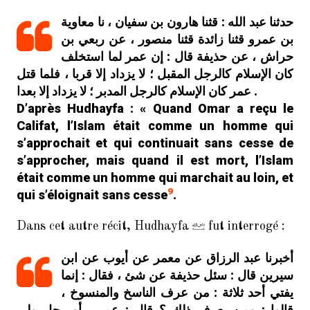
حدثنا عبد الله : قثنا هارون بن سفيان ، نا معاوية
بن عمرو قثنا زائدة قثنا منصور ، عن ربعي بن
حراش ، عن حذيفة قال : إن عمر لما استخلف
كان الإسلام كالرجل المقبل ؛ لا يزداد إلا قربا ، فلما قتل
عمر كان الإسلام كالرجل المدبر ؛ لا يزداد إلا بعدا .
D’après Hudhayfa : « Quand Omar a reçu le
Califat, l’Islam était comme un homme qui
s’approchait et qui continuait sans cesse de
s’approcher, mais quand il est mort, l’Islam
était comme un homme qui marchait au loin, et
9
qui s’éloignait sans cesse
.
Dans cet autre récit, Hudhayfa
fut interrogé :
أخبرنا عبد الرزاق عن معمر عن أيوب عن ابن
سيرين قال : سئل حذيفة عن شئ ، فقال : إنما
يفتي أحد ثلاثة : من عرف الناسخ والمنسوخ ،
قالوا : ومن يعرف ذلك ؟ قال : عمر ، أو رجل ولى