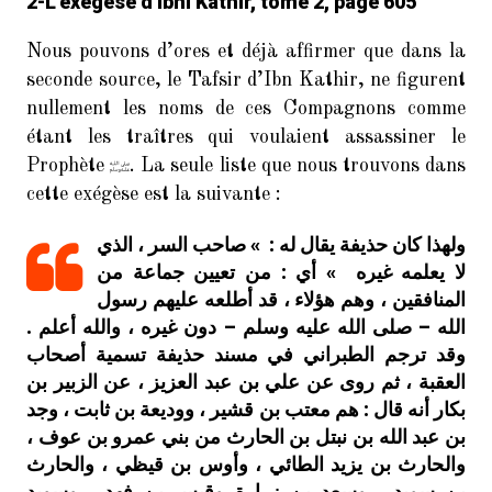
2-L’exègèse d’Ibnî Kathîr, tome 2, page 605
Nous pouvons d’ores et déjà affirmer que dans la
seconde source, le Tafsir d’Ibn Kathir, ne figurent
nullement les noms de ces Compagnons comme
étant les traîtres qui voulaient assassiner le
Prophète
. La seule liste que nous trouvons dans
cette exégèse est la suivante :
ولهذا كان حذيفة يقال له : » صاحب السر ، الذي
لا يعلمه غيره » أي : من تعيين جماعة من
المنافقين ، وهم هؤلاء ، قد أطلعه عليهم رسول
الله – صلى الله عليه وسلم – دون غيره ، والله أعلم .
وقد ترجم الطبراني في مسند حذيفة تسمية أصحاب
العقبة ، ثم روى عن علي بن عبد العزيز ، عن الزبير بن
بكار أنه قال : هم معتب بن قشير ، ووديعة بن ثابت ، وجد
بن عبد الله بن نبتل بن الحارث من بني عمرو بن عوف ،
والحارث بن يزيد الطائي ، وأوس بن قيظي ، والحارث
بن سويد ، وسعد بن زرارة وقيس بن فهد ، وسويد