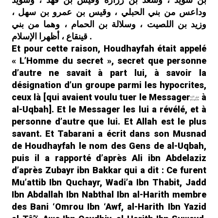
وداعس من بني الحبلي ، وقيس بن عمرو بن سهل ،
وزيد بن اللصيت ، وسلالة بن الحمام ، وهما من بني
قينقاع ، أظهرا الإسلام .
Et pour cette raison, Houdhayfah était appelé
« L’Homme du secret », secret que personne
d’autre ne savait à part lui, à savoir la
désignation d’un groupe parmi les hypocrites,
ceux là [qui avaient voulu tuer le Messager
à
al-Uqbah]. Et le Messager les lui a révélé, et à
personne d’autre que lui. Et Allah est le plus
savant. Et Tabarani a écrit dans son Musnad
de Houdhayfah le nom des Gens de al-Uqbah,
puis il a rapporté d’après Ali ibn Abdelaziz
d’après Zubayr ibn Bakkar qui a dit : Ce furent
Mu’attib Ibn Quchayr, Wadi’a Ibn Thabit, Jadd
Ibn Abdallah Ibn Nabthal Ibn al-Harith membre
des Bani ‘Omrou Ibn ‘Awf, al-Harith Ibn Yazid