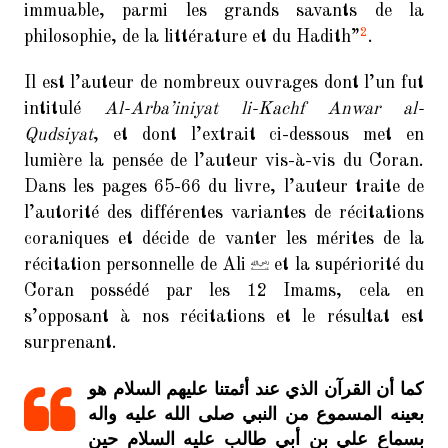
d’assassiner le Prophète lors du
immuable, parmi les grands savants de la
retour de l’expédition de Tabûk
2
philosophie, de la littérature et du Hadith
”
.
(2/2)
Il est l’auteur de nombreux ouvrages dont l’un fut
20 exemples de versets falsifiés
intitulé
Al-Arba’iniyat li-Kachf Anwar al-
selon les sources Chiites Imamites
Qudsiyat
, et dont l’extrait ci-dessous met en
Coran falsifié : al-Majlissi confirme
lumière la pensée de l’auteur vis-à-vis du Coran.
la croyance hérétique d’al-Kulayni
Dans les pages 65-66 du livre, l’auteur traite de
l’autorité des différentes variantes de récitations
Le Coran : Un message crypté !
coraniques et décide de vanter les mérites de la
récitation personnelle de Ali
et la supériorité du
Coran possédé par les 12 Imams, cela en
COMMENTAIRES
s’opposant à nos récitations et le résultat est
RÉCENTS
surprenant.
La science du Hadith
Zorara
dans
كما أن القرآن الذي عند أئمتنا عليهم السلام هو
chez les Chiites Imamites :
بعينه المسموع من النبي صلى الله عليه واله
Introduction (1/15)
بسماع علي بن أبي طالب عليه السلام حين