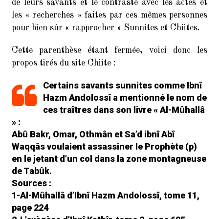
de leurs savants et le contraste avec les actes et
les « recherches » faites par ces mêmes personnes
pour bien sûr « rapprocher » Sunnites et Chiites.
Cette parenthèse étant fermée, voici donc les
propos tirés du site Chiite :
Certains savants sunnites comme Ibnî
Hazm Andolossî a mentionné le nom de
ces traîtres dans son livre « Al-Mûhallâ
» :
Abû Bakr, Omar, Othmân et Sa’d ibnî Abî
Waqqâs voulaient assassiner le Prophète (p)
en le jetant d’un col dans la zone montagneuse
de Tabûk.
Sources :
1-Al-Mûhallâ d’Ibnî Hazm Andolossî, tome 11,
page 224