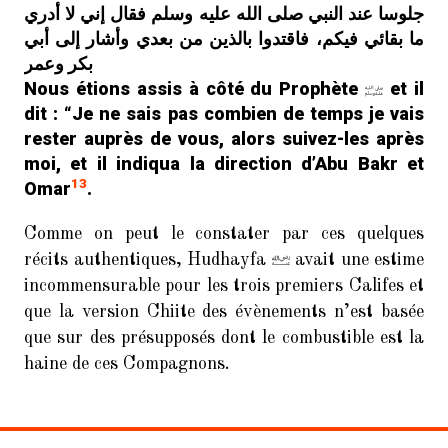
جلوسا عند النبي صلى الله عليه وسلم فقال إني لا أدري
ما بقائي فيكم، فاقتدوا بالذين من بعدي وأشار إلى أبي
بكر وعمر
Nous étions assis à côté du Prophète
et il
dit : “Je ne sais pas combien de temps je vais
rester auprès de vous, alors suivez-les après
moi, et il indiqua la direction d’Abu Bakr et
13
Omar
.
Comme on peut le constater par ces quelques
récits authentiques, Hudhayfa
avait une estime
incommensurable pour les trois premiers Califes et
que la version Chiite des évènements n’est basée
que sur des présupposés dont le combustible est la
haine de ces Compagnons.