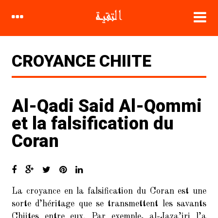
CROYANCE CHIITE
Al-Qadi Said Al-Qommi
CATÉGORIES
et la falsification du
Biographie
Coran
Compagnons
Coran
Croyance Chiite
La croyance en la falsification du Coran est une
sorte d’héritage que se transmettent les savants
Fatwa
Chiites entre eux. Par exemple, al-Jaza’iri l’a