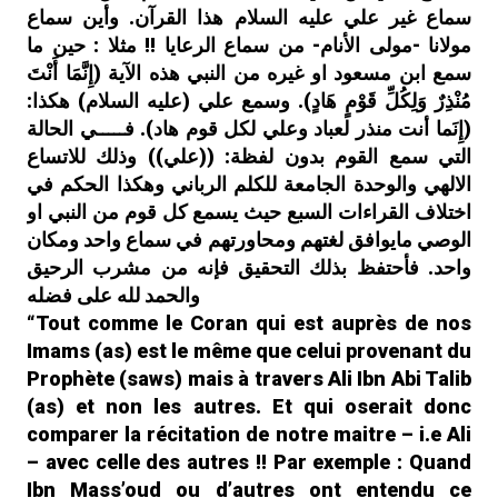
La science
Othman AlOmari
سماع غير علي عليه السلام هذا القرآن. وأين سماع
dans
du Hadith chez les Chiites Imamites
مولانا -مولى الأنام- من سماع الرعايا !! مثلا : حين ما
: Introduction (1/15)
سمع ابن مسعود او غيره من النبي هذه الآية (إِنَّمَا أَنْتَ
مُنْذِرٌ وَلِكُلِّ قَوْمٍ هَادٍ). وسمع علي (عليه السلام) هكذا:
Le Coran : Un message
ib
dans
(إِنَما أنت منذر لعباد وعلي لكل قوم هاد). فـــــي الحالة
crypté !
التي سمع القوم بدون لفظة: ((علي)) وذلك للاتساع
La science du Hadith
muslim
dans
الالهي والوحدة الجامعة للكلم الرباني وهكذا الحكم في
chez les Chiites Imamites :
اختلاف القراءات السبع حيث يسمع كل قوم من النبي او
Introduction (1/15)
الوصي مايوافق لغتهم ومحاورتهم في سماع واحد ومكان
واحد. فأحتفظ بذلك التحقيق فإنه من مشرب الرحيق
Parcourez la
al-taqiya.org
dans
terre et regardez…
والحمد لله على فضله
“Tout comme le Coran qui est auprès de nos
Imams (as) est le même que celui provenant du
Prophète (saws) mais à travers Ali Ibn Abi Talib
(as) et non les autres. Et qui oserait donc
comparer la récitation de notre maitre – i.e Ali
– avec celle des autres !! Par exemple : Quand
Ibn Mass’oud ou d’autres ont entendu ce