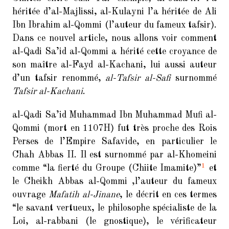
Hadith
héritée d’al-Majlissi, al-Kulayni l’a héritée de Ali
Ibn Ibrahim al-Qommi (l’auteur du fameux tafsir).
Mariage Temporaire
Dans ce nouvel article, nous allons voir comment
al-Qadi Sa’id al-Qommi a hérité cette croyance de
Non classé
son maître al-Fayd al-Kachani, lui aussi auteur
Réfutation
d’un tafsir renommé,
al-Tafsir al-Safi
surnommé
Tafsir al-Kachani
.
Taqiya
al-Qadi Sa’id Muhammad Ibn Muhammad Mufi al-
Vidéo
Qommi (mort en 1107H) fut très proche des Rois
Perses de l’Empire Safavide, en particulier le
Chah Abbas II. Il est surnommé par al-Khomeini
ARTICLES RÉCENTS
1
comme “
la fierté du Groupe (Chiite Imamite)
”
et
le Cheikh Abbas al-Qommi ,l’auteur du fameux
Al-Qadi Said Al-Qommi et la
ouvrage
Mafatih al-Jinane
, le décrit en ces termes
falsification du Coran
“
le savant vertueux, le philosophe spécialiste de la
Loi, al-rabbani (le gnostique), le vérificateur
Les compagnons tentent