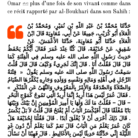
Omar
plus d’une fois de son vivant comme dans
ce récit rapporté par al-Boukhari dans son Sahih :
حَدَّثَنَا مُحَمَّدُ بْنُ عَبْدِ اللَّهِ بْنِ نُمَيْرٍ، وَمُحَمَّدُ بْنُ
الْعَلاَءِ أَبُو كُرَيْبٍ، جَمِيعًا عَنْ أَبِي، مُعَاوِيَةَ قَالَ ابْنُ
الْعَلاَءِ حَدَّثَنَا أَبُو مُعَاوِيَةَ، حَدَّثَنَا الأَعْمَشُ، عَنْ
شَقِيقٍ، عَنْ حُذَيْفَةَ، قَالَ كُنَّا عِنْدَ عُمَرَ فَقَالَ أَيُّكُمْ يَحْفَظُ
حَدِيثَ رَسُولِ اللَّهِ صلى الله عليه وسلم فِي الْفِتْنَةِ كَمَا
قَالَ قَالَ فَقُلْتُ أَنَا ‏.‏ قَالَ إِنَّكَ لَجَرِيءٌ وَكَيْفَ قَالَ قَالَ قُلْتُ
سَمِعْتُ رَسُولَ اللَّهِ صلى الله عليه وسلم يَقُولُ ‏ « ‏ فِتْنَةُ
الرَّجُلِ فِي أَهْلِهِ وَمَالِهِ وَنَفْسِهِ وَوَلَدِهِ وَجَارِهِ يُكَفِّرُهَا الصِّيَامُ
وَالصَّلاَةُ وَالصَّدَقَةُ وَالأَمْرُ بِالْمَعْرُوفِ وَالنَّهْىُ عَنِ الْمُنْكَرِ ‏ »‏
‏.‏ فَقَالَ عُمَرُ لَيْسَ هَذَا أُرِيدُ إِنَّمَا أُرِيدُ الَّتِي تَمُوجُ كَمَوْجِ الْبَحْرِ
– قَالَ – فَقُلْتُ مَا لَكَ وَلَهَا يَا أَمِيرَ الْمُؤْمِنِينَ إِنَّ بَيْنَكَ وَبَيْنَهَا
بَابًا مُغْلَقًا قَالَ أَفَيُكْسَرُ الْبَابُ أَمْ يُفْتَحُ قَالَ قُلْتُ لاَ بَلْ يُكْسَرُ
‏.‏ قَالَ ذَلِكَ أَحْرَى أَنْ لاَ يُغْلَقَ أَبَدًا ‏.‏ قَالَ فَقُلْنَا لِحُذَيْفَةَ هَلْ
كَانَ عُمَرُ يَعْلَمُ مَنِ الْبَابُ قَالَ نَعَمْ كَمَا يَعْلَمُ أَنَّ دُونَ غَدٍ
اللَّيْلَةَ إِنِّي حَدَّثْتُهُ حَدِيثًا لَيْسَ بِالأَغَالِيطِ ‏.‏ قَالَ فَهِبْنَا أَنْ نَسْأَلَ