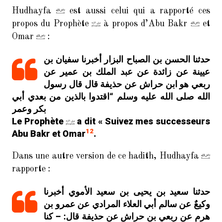
Hudhayfa
est aussi celui qui a rapporté ces
propos du Prophète
à propos d’Abu Bakr
et
Omar
:
حدثنا الحسن بن الصباح البزار أخبرنا سفيان بن
عيينة عن زائدة عن عبد الملك بن عمير عن
ربعي هو ابن حراش عن حذيفة قال قال رسول
الله صلى الله عليه وسلم “اقتدوا بالذين من بعدي أبي
بكر وعمر
Le Prophète
a dit « Suivez mes successeurs
12
Abu Bakr et Omar
.
Dans une autre version de ce hadith, Hudhayfa
rapporte :
حدثنا سعيد بن يحيى بن سعيد الأموي أخبرنا
وكيعٌ عن سالم أبي العلاء المرادي عن عمرو بن
هرم عن ربعي بن حراش عن حذيفة قال: – كنا