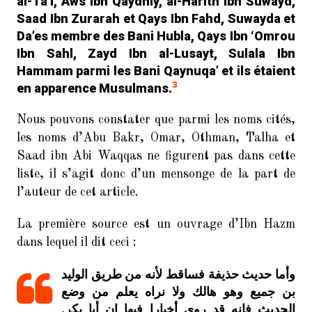
al-Tâ’ï, Aws Ibn Qaydhiy, al-Harith Ibn Suwayd,
Saad Ibn Zurarah et Qays Ibn Fahd, Suwayda et
Da’es membre des Bani Hubla, Qays Ibn ‘Omrou
Ibn Sahl, Zayd Ibn al-Lusayt, Sulala Ibn
Hammam parmi les Bani Qaynuqa’ et ils étaient
3
en apparence Musulmans.
Nous pouvons constater que parmi les noms cités,
les noms d’Abu Bakr, Omar, Othman, Talha et
Saad ibn Abi Waqqas ne figurent pas dans cette
liste, il s’agit donc d’un mensonge de la part de
l’auteur de cet article.
La première source est un ouvrage d’Ibn Hazm
dans lequel il dit ceci :
وأما حديث حذيفة فساقط لأنه من طريق الوليد
بن جميع وهو هالك ولا نراه يعلم من وضع
الحديث فإنه قد روى أخبارا فيها ان أبا بكر.