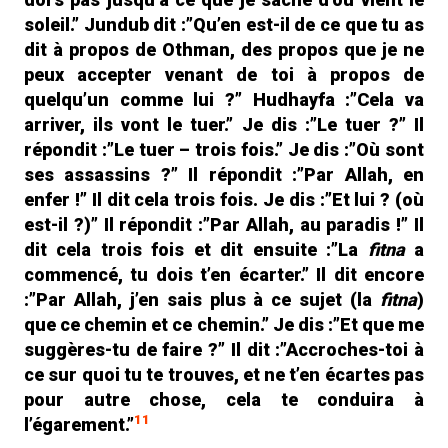
soleil.” Jundub dit :”Qu’en est-il de ce que tu as
dit à propos de Othman, des propos que je ne
peux accepter venant de toi à propos de
quelqu’un comme lui ?” Hudhayfa :”Cela va
arriver, ils vont le tuer.” Je dis :”Le tuer ?” Il
répondit :”Le tuer – trois fois.” Je dis :”Où sont
ses assassins ?” Il répondit :”Par Allah, en
enfer !” Il dit cela trois fois. Je dis :”Et lui ? (où
est-il ?)” Il répondit :”Par Allah, au paradis !” Il
dit cela trois fois et dit ensuite :”La
fitna
a
commencé, tu dois t’en écarter.” Il dit encore
:”Par Allah, j’en sais plus à ce sujet (la
fitna
)
que ce chemin et ce chemin.” Je dis :”Et que me
suggères-tu de faire ?” Il dit :”Accroches-toi à
ce sur quoi tu te trouves, et ne t’en écartes pas
pour autre chose, cela te conduira à
11
l’égarement.”