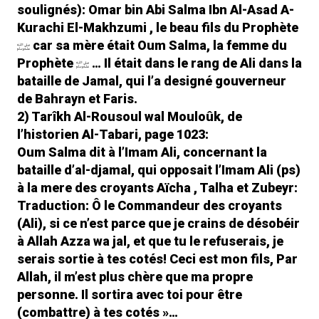
soulignés): Omar bin Abi Salma Ibn Al-Asad A-
Kurachi El-Makhzumi , le beau fils du Prophète
car sa mère était Oum Salma, la femme du
Prophète
… Il était dans le rang de Ali dans la
bataille de Jamal, qui l’a designé gouverneur
de Bahrayn et Faris.
2) Tarîkh Al-Rousoul wal Mouloûk, de
l’historien Al-Tabari, page 1023:
Oum Salma dit à l’Imam Ali, concernant la
bataille d’al-djamal, qui opposait l’Imam Ali (ps)
à la mere des croyants Aïcha , Talha et Zubeyr:
Traduction: Ô le Commandeur des croyants
(Ali), si ce n’est parce que je crains de désobéir
à Allah Azza wa jal, et que tu le refuserais, je
serais sortie à tes cotés! Ceci est mon fils, Par
Allah, il m’est plus chère que ma propre
personne. Il sortira avec toi pour être
(combattre) à tes cotés »…