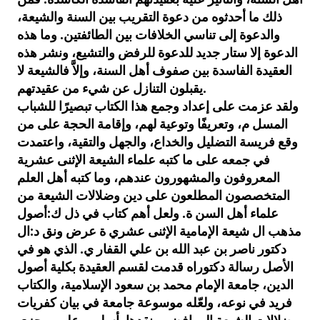
ذلك ما أحدثوه من دعوة التقريب بين السنة والشيعة،
والدعوة إلى تناسي الخلافات بين الطائفتين. وما هذه
الدعوة إلا ستار جديد للدعوة للرفض والتشيع، ونشر هذه
العقيدة الفاسدة بين صفوف أهل السنة، وإلاَّ فالشيعة لا
يقبلون التنازل عن شيء من عقيدتهم.
ولقد عزمت على إعداد وجمع هذا الكتاب تبصيرًا للشباب
المسل م، وتعريفًا وتوعية لهم، وإقامة الحجة على من
وقع فريسة التضليل والخداع، والجهل والتقية، واعتمدت
في جمعه على ما كتبه علماء الشيعة الإثنى عشرية
المعروفون والمشهورون عندهم، وما كتبه أهل العلم
المتخصصون المطلعون على دين وضلالات الشيعة من
علماء أهل السن ة. ولعل أهم كتاب في ذل ك:أصول
مذهب ال شيعة الإمامية الإثنى عشري ة عرض ونق د:ال
دكتور ناصر بن عبد الله بن علي القفار ي. الذي هو في
الأصل رسالة دكتوراه قدمت لقسم العقيدة بكلية أصول
الدين، جامعة الإمام محمد بن سعود الإسلامية، والكتاب
فريد في نوعه، ولعّله موسوعة جامعة في بيان كفريات