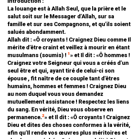
Introduction :
La louange est à Allah Seul, que la prière et le
salut soit sur le Messager d’Allah, sur sa
famille et sur ses Compagnons, et qu’ils soient
salués abondamment.
Allah dit : «Ô croyants ! Craignez Dieu comme Il
mérite d’être craint et veillez à mourir en étant
1
musulmans (soumis) !
» et Il dit : «Ô hommes !
Craignez votre Seigneur qui vous a créés d’un
seul être et qui, ayant tiré de celui-ci son
épouse , fit naître de ce couple tant d’êtres
humains, hommes et femmes ! Craignez Dieu
au nom duquel vous vous demandez
mutuellement assistance ! Respectez les liens
du sang. En vérité, Dieu vous observe en
2
permanence.
» et Il dit : «Ô croyants ! Craignez
Dieu et dites des choses conformes à la vérité,
afin qu’Il rende vos œuvres plus méritoires et