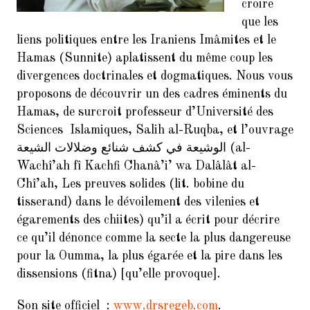
croire
Taqiya
que les
Vidéo
liens politiques entre les Iraniens Imâmites et le
Hamas (Sunnite) aplatissent du même coup les
divergences doctrinales et dogmatiques. Nous vous
proposons de découvrir un des cadres éminents du
ARTICLES RÉCENTS
Hamas, de surcroit professeur d’Université des
Sciences Islamiques, Salih al-Ruqba, et l’ouvrage
Al-Qadi Said Al-Qommi et la
falsification du Coran
الوشيعة في كشف شنائع وضلالات الشيعة (al-
Wachî’ah fî Kachfi Chanâ’i’ wa Dalâlât al-
Les compagnons tentent
Chî’ah, Les preuves solides (lit. bobine du
d’assassiner le Prophète lors du
tisserand) dans le dévoilement des vilenies et
retour de l’expédition de Tabûk
(2/2)
égarements des chiites) qu’il a écrit pour décrire
ce qu’il dénonce comme la secte la plus dangereuse
20 exemples de versets falsifiés
pour la Oumma, la plus égarée et la pire dans les
selon les sources Chiites Imamites
dissensions (fitna) [qu’elle provoque].
Coran falsifié : al-Majlissi confirme
la croyance hérétique d’al-Kulayni
Son site officiel :
www.drsregeb.com
.