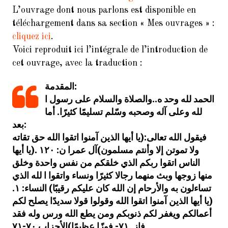
L’ouvrage dont nous parlons est disponible en
Le Coran : Un message crypté !
téléchargement dans sa section « Mes ouvrages » :
cliquez ici
.
Voici reproduit ici l’intégrale de l’introduction de
COMMENTAIRES
cet ouvrage, avec la traduction :
RÉCENTS
المقدمة:
الحمد لله وحد ه..والصلاة والسلام على رسول ا
La science du Hadith
Zorara
dans
chez les Chiites Imamites :
لله وعلى آله وصحبه وسّلم تسليمًا كثيرًا. أما
Introduction (1/15)
بعد:
فيقول الله تعالى:(يا أيها الذين آمنوا اتقوا الله حق تقاته
La science
Othman AlOmari
dans
ولا تموتن إلا وأنتم مسلمون)آل عمرا ن: ١٢٠ .(يا أيها
du Hadith chez les Chiites Imamites
الناس اتقوا ربكم الذي خلقكم من نفس واحدة وخلق
: Introduction (1/15)
منها زوجها وبث منهما رجالا كثيرًا ونساء واتقوا ا لله الذي
Le Coran : Un message
ib
dans
تساءلون به والأرحام إن الله كان عليكم رقيبًا) النساء: ١.
crypté !
(يا أيها الذين آمنوا اتقوا الله وقولوا قولا سديدًا يصلح لكم
أعمالكم ويغفر لكم ذنوبكم ومن يطع الله ورس وله فقد
La science du Hadith
muslim
dans
chez les Chiites Imamites :
فاز .٧١- فوزًا عظيمًا)الأحزاب ٧٠-٧١