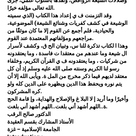
وضلالات الشيعة الروافض، ونقدها بأسلوب علمي، جزى
الله تعالى مؤلفه خيرًا.
وقد التزمنت ف ي إعداد هذا الكتاب (الذي سميته
الوشيعة في كشف كفريات وشنائع الشيعة) الموضوعية،
والحيادية، فلم أجمع عن القوم إلا ما كان موثقًا من
مراجعهم ومؤلفاتهم المعتمدة عند القوم.
وهذا ا لكتاب تذكرة للنا س، وتبيان الح ق، وكشف لأسرار
ال شيعة وما عندهم من معتقدا ت فاسدة ، وما يعتقدونه
من شركيات ، وما يعتقدونه ف ي القرآن الكريم، وخلفاء
رسو لنا الكريم وسنته صلى الله عليه وسلم إذ أن كل
معتقد لديهم فيما ذكر مخرج من المل ة. ويأبى الله إلا أن
يتم نوره ويحفظ هذا الدين ويظهره على الدين كله ولو
كره المشركون.
وأخيرًا وما أريد إ لا البلا غ والإصلاح والهداية، وإ قامة الحج
ة..اللهم أشهد أني بلغت..اللهم أشهد أني بلغت.
الدكتور صالح الرقب
الأستاذ المشارك بقسم العقيدة
الجامعة الإسلامية – غزة