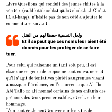
Livre Questions qui conduit des jeunes chiites à la
vérité » (radd kitâb as’ilat qâdat shabâb al-Chi’at
ilâ al-haqq), n’hésite pas de son côté à ajouter le
commentaire suivant :
ولعل التسمية حفظا لهم من القتل
Et il se peut que ces noms leur aient été
donnés pour les protéger de se faire
tuer.
Pour celui qui raisonne un tant soit peu, il est
clair que ce genre de propos ne peut convaincre et
qu’il s’agit de tentatives plutôt saugrenues visant
à masquer l’évidence, en l’occurrence que Ali Ibn
Abi Talib
ait nommé certains de ses enfants des
prénoms des trois premier califes, et cela en leur
hommage.
L’on peut également trouver sur les sites de