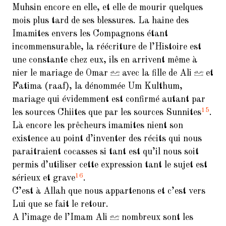
Muhsin encore en elle, et elle de mourir quelques
mois plus tard de ses blessures. La haine des
Imamites envers les Compagnons étant
incommensurable, la réécriture de l’Histoire est
une constante chez eux, ils en arrivent même à
nier le mariage de Omar
avec la fille de Ali
et
Fatima (raaf), la dénommée Um Kulthum,
mariage qui évidemment est confirmé autant par
15
les sources Chiites que par les sources Sunnites
.
Là encore les prêcheurs imamites nient son
existence au point d’inventer des récits qui nous
paraitraient cocasses si tant est qu’il nous soit
permis d’utiliser cette expression tant le sujet est
16
sérieux et grave
.
C’est à Allah que nous appartenons et c’est vers
Lui que se fait le retour.
A l’image de l’Imam Ali
nombreux sont les