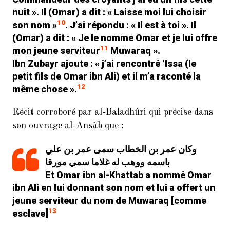
nuit ». Il (Omar) a dit : « Laisse moi lui choisir
10
son nom »
. J’ai répondu : « Il est à toi ». Il
(Omar) a dit : « Je le nomme Omar et je lui offre
11
mon jeune serviteur
Muwaraq ».
Ibn Zubayr ajoute : « j’ai rencontré ‘Issa (le
petit fils de Omar ibn Ali) et il m’a raconté la
12
même chose ».
Récit corroboré par al-Baladhûri qui précise dans
son ouvrage al-Ansâb que :
وكان عمر بن الخطاب سمى عمر بن علي
باسمه ووهب له غلاما سمي مورقا
Et Omar ibn al-Khattab a nommé Omar
ibn Ali en lui donnant son nom et lui a offert un
jeune serviteur du nom de Muwaraq [comme
13
esclave]