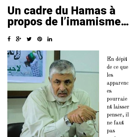
Un cadre du Hamas à
CATÉGORIES
propos de l’imamisme…
Biographie
Compagnons
Coran
En dépit
Croyance Chiite
de ce que
Fatwa
les
apparenc
Hadith
es
pourraie
Mariage Temporaire
nt laisser
Non classé
penser, il
ne faut
Réfutation
pas