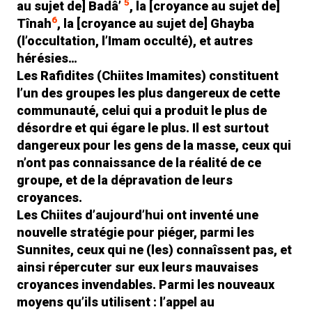
5
au sujet de] Badâ’
, la [croyance au sujet de]
6
Tînah
, la [croyance au sujet de] Ghayba
(l’occultation, l’Imam occulté), et autres
hérésies…
Les Rafidites (Chiites Imamites) constituent
l’un des groupes les plus dangereux de cette
communauté, celui qui a produit le plus de
désordre et qui égare le plus. Il est surtout
dangereux pour les gens de la masse, ceux qui
n’ont pas connaissance de la réalité de ce
groupe, et de la dépravation de leurs
croyances.
Les Chiites d’aujourd’hui ont inventé une
nouvelle stratégie pour piéger, parmi les
Sunnites, ceux qui ne (les) connaîssent pas, et
ainsi répercuter sur eux leurs mauvaises
croyances invendables. Parmi les nouveaux
moyens qu’ils utilisent : l’appel au