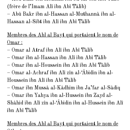
(frère de l’Imam Alî ibn Abî Tâlib)
– Abû Bakr ibn al-Hassan al-Muthannâ ibn al-
Hassan al-Sibt ibn Alî ibn Abî Tâlib
Membres des Ahl al Bayt qui portaient le nom de
Omar :
– Omar al Atraf ibn Alî ibn Abî Tâlib
– Omar ibn al-Hassan ibn Alî ibn Abî Tâlib
– Omar ibn al-Houssein ibn Alî ibn Abî Tâlib
– Omar al-Achraf ibn Alî zîn al-‘Âbidin ibn al-
Houssein ibn Alî ibn Abî Tâlib
– Omar ibn Mussâ al-Kâdhim ibn Ja’far al-Sâdiq
– Omar ibn Yahya ibn al-Hussein ibn Zayd al-
Shâhid ibn Alî zîn al-‘Âbidin ibn al-Hussein ibn Alî
ibn Abî Tâlib
Membres des Ahl al Bayt qui portaient le nom de