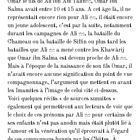
Omar le fils de Ali ibn Abi Talib
, Omar ibn
Salma avait entre 10 et 15 ans. A cet âge là, il ne
représentait encore rien pour Ali
, il était encore
un jeune adolescent, c’est par la suite, notamment
durant les campagnes de Ali
, la bataille du
Chameau ou la bataille de Siffin ou plus tard les
batailles que Ali
a mené contre les Khawârij
que Omar ibn Salma est devenu proche de Ali
.
Mais à l’époque de la naissance de son fils Omar, il
n’avait encore aucune signification du point de vue
compagnonnage, l’argument que mettent en avant
les Imamites à l’image de celui cité ci-dessus.
Voici quelques récits « de sources sunnites »
également qui permettront aux lecteurs de voir que
le choix de ces prénoms par Ali
pour certains de
ses enfants n’est pas anodin mais était plutôt lié à
l’amour et la vénération qu’il éprouvait à l’égard
de ces compagnons honnis par les Chiites. À