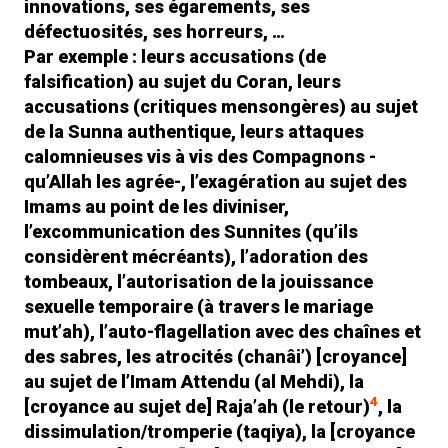
innovations, ses égarements, ses
défectuosités, ses horreurs, …
Par exemple : leurs accusations (de
falsification) au sujet du Coran, leurs
accusations (critiques mensongères) au sujet
de la Sunna authentique, leurs attaques
calomnieuses vis à vis des Compagnons -
qu’Allah les agrée-, l’exagération au sujet des
Imams au point de les diviniser,
l’excommunication des Sunnites (qu’ils
considèrent mécréants), l’adoration des
tombeaux, l’autorisation de la jouissance
sexuelle temporaire (à travers le mariage
mut’ah
), l’auto-flagellation avec des chaînes et
des sabres, les atrocités (
chanâi
’) [croyance]
au sujet de l’Imam Attendu (al Mehdi), la
4
[croyance au sujet de]
Raja’ah
(le retour)
, la
dissimulation/tromperie (
taqiya
), la [croyance