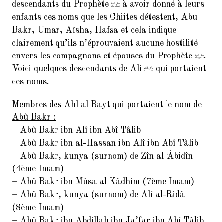
descendants du Prophète
à avoir donné à leurs
enfants ces noms que les Chiites détestent, Abu
Bakr, Umar, Aïsha, Hafsa et cela indique
clairement qu’ils n’éprouvaient aucune hostilité
envers les compagnons et épouses du Prophète
.
Voici quelques descendants de Ali
qui portaient
ces noms.
Membres des Ahl al Bayt qui portaient le nom de
Abû Bakr :
– Abû Bakr ibn Alî ibn Abî Tâlib
– Abû Bakr ibn al-Hassan ibn Alî ibn Abî Tâlib
– Abû Bakr, kunya (surnom) de Zîn al ‘Âbidîn
(4ème Imam)
– Abû Bakr ibn Mûsa al Kâdhim (7ème Imam)
– Abû Bakr, kunya (surnom) de Alî al-Ridâ
(8ème Imam)
– Abû Bakr ibn Abdillah ibn Ja’far ibn Abî Tâlib