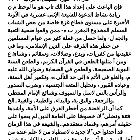
Introduction (1/15)
فإن الباعث على إعداد هذا الك تاب هو ما لوحظ م ن
زيادة نشاط الدعوة للشيعة الإثنى عشرية في الآونة
Parcourez la
al-taqiya.org
dans
الأخيرة على مستوى قطاع غزة خاصة من بعض الشباب
terre et regardez…
المسلم المخدوع المغرر ب ه- ممن وقعوا ضحية التقية
والجه ل- ولما حصل من غفلة كثير من عوام المسلمين
عن خطر هذه الفرقة على الدين الإسلامي، وما في
عقيدتها من كفريات، وبدع، وضلالات، وسقائم ، وشنائ ع
ومن أ مثلتها:الطعن في القرآن الكريم، والطعن السنة
النبوية الصحيحة، والطعن في الصحابة رضوان الله عليه
م، والغلو في الأئم ة إلى حد التألي ه، وتكفير أهل السنة،
وعبادة القبور ، وتحليل المتعة الجنسية ، وضرب الصدور
والرأس بالس لاسل وا لسيوف.وشنائع الإمام المنتظر،
والرجعة، والتق ية، والبداء، والطينة، والغيبة..الخ.
كما أن الرافضة من أخطر الفرق على الأمة، وأشدها
فتنة وتضلي ً لا، خصوصًا على العامة الذين لم يقفوا على
حقيقة أمرهم، وفساد معتقدهم..والشيعة في هذا الزمان
قد أحدثوا حي ً لا جديد ة لاصطياد من لا علم عنده من
أهل السنة، والتأثير عليه بعقيدتهم الفاسدة الكاسدة. فمن