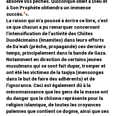
absolve vos péchés. Quiconque obéit à Dieu et
à Son Prophète obtiendra un immense
3
succès.
».
La raison qui m’a poussé à écrire ce livre, c’est
ce que chacun a pu remarquer concernant
l’intensification de l’activité des Chiites
Duodécimains (Imamites) dans leurs efforts
de Da’wah (prêche, propagande) ces derniers
temps, principalement dans la bande de Gaza.
Notamment en direction de certains jeunes
musulmans qui se sont fait duper, tromper et
ont été les victimes de la taqiya (mensonges
dans le but de faire des adhérents) et de
l’ignorance. Ceci est également dû à la
méconnaissance que les gens de la masse ont
du danger que le chiisme représente pour la
religion islamique, de toutes les croyances
païennes que contient ce dogme, ainsi que ses