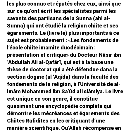
les plus connus et réputés chez eux, ainsi que
sur ce qu’ont écrit les spécialistes parmi les
savants des partisans de la Sunna (ahl al-
Sunna) qui ont étudié la religion chiite et ses
égarements. Le (livre le) plus importants à ce
sujet est probablement : «Les fondements de
l’école chiite imamite duodécimain :
présentation et critique» du Docteur Nâsir ibn
‘Abdullah Ali al-Qafârî, qui est à la base une
thèse de doctorat qui a été défendue dans la
section dogme (al ‘Aqîda) dans la faculté des
fondements de la religion, à l’Université de al-
imâm Mohammed ibn Sa’ûd al islâmiya. Le livre
est unique en son genre, il constitue
quasiment une encyclopédie complète qui
démontre les mécréances et égarements des
Chiites Rafidites en les critiquant d’une
manière scientifique. Qu’Allah récompense en