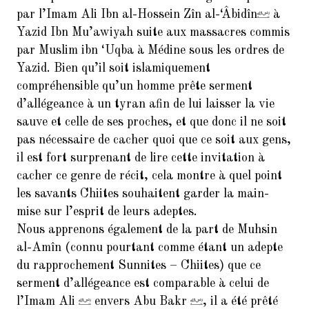
par l’Imam Ali Ibn al-Hossein Zîn al-‘Âbidîn
à
Yazid Ibn Mu’awiyah suite aux massacres commis
par Muslim ibn ‘Uqba à Médine sous les ordres de
Yazid. Bien qu’il soit islamiquement
compréhensible qu’un homme prête serment
d’allégeance à un tyran afin de lui laisser la vie
sauve et celle de ses proches, et que donc il ne soit
pas nécessaire de cacher quoi que ce soit aux gens,
il est fort surprenant de lire cette invitation à
cacher ce genre de récit, cela montre à quel point
les savants Chiites souhaitent garder la main-
mise sur l’esprit de leurs adeptes.
Nous apprenons également de la part de Muhsin
al-Amîn (connu pourtant comme étant un adepte
du rapprochement Sunnites – Chiites) que ce
serment d’allégeance est comparable à celui de
l’Imam Ali
envers Abu Bakr
, il a été prêté