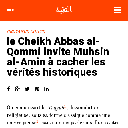
CROYANCE CHIITE
le Cheikh Abbas al-
Qommi invite Muhsin
al-Amin à cacher les
CATÉGORIES
vérités historiques
Biographie
Compagnons
Coran
1
On connaissait la
Taqyah
, dissimulation
Croyance Chiite
religieuse, sous sa forme classique comme une
2
Fatwa
œuvre pieuse
mais ici nous parlerons d’une autre