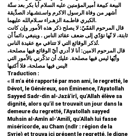
La science
Othman AlOmari
dans
البيعة‌ كبيعة‌ أميرالمؤمنين‌ علیه‌ السلام‌ أبا بكر بعد ستّة‌
du Hadith chez les Chiites Imamites
أشهر من‌ وفاة‌ الرسول‌ الاكرم‌ واسـتشـهاد الصدِّيقة‌
: Introduction (1/15)
الكبري‌ فاطـمة‌ الزهـراء سـلام‌الله‌ علیهما.
قال‌ المرحوم‌ القمّي‌ّ: لا يصلح‌ ذكر هذه‌ الاُمور وإن‌ كانت‌
Le Coran : Un message
ib
dans
crypté !
ثابتة‌، لا نّها تؤدّي‌ إلی‌ ضعف‌ عقائد الناس‌ . وينبغي‌ دائماً أن‌
تُذكر الوقائع‌ التي‌ لا تتنافي‌ مع‌ عقيدة‌ الناس‌.
La science du Hadith
muslim
dans
قال‌ المرحوم‌ الامين‌: أنا لا أدري‌ أي‌ّ الوقائع‌ فيها مصلحة‌،
chez les Chiites Imamites :
وأيّها ليس‌ فيها مصلحة‌. علیك‌ أن‌ تذكّرني‌ بالاُمور التي‌
Introduction (1/15)
ليس‌ فيها مصلحة‌، فلا أكتبها!
Parcourez la
al-taqiya.org
Traduction :
dans
terre et regardez…
« Il m’a été rapporté par mon ami, le regretté, le
Dévot, le Généreux, son Éminence, l’Ayatollah
Sayyed Sadr-din al-Jazâ’irî, qu’Allah élève sa
dignité, alors qu’il se trouvait un jour dans la
demeure du regretté, l’Ayatollah sayyed
Muhsin al-Amîn al-‘Amilî, qu’Allah lui fasse
miséricorde, au Cham (ndlr : région de la
Syrie) et trouva ici présent le regretté, le digne