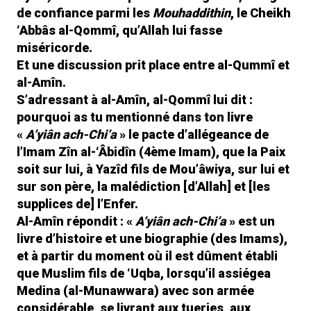
de confiance parmi les
Mouhaddithin
, le Cheikh
‘Abbâs al-Qommî, qu’Allah lui fasse
miséricorde.
Et une discussion prit place entre al-Qummî et
al-Amîn.
S’adressant à al-Amîn, al-Qommî lui dit :
pourquoi as tu mentionné dans ton livre
«
A’yiân ach-Chi’a
» le pacte d’allégeance de
l’Imam Zîn al-‘Âbidîn (4ème Imam), que la Paix
soit sur lui, à Yazîd fils de Mou’âwiya, sur lui et
sur son père, la malédiction [d’Allah] et [les
supplices de] l’Enfer.
Al-Amîn répondit : «
A’yiân ach-Chi’a
» est un
livre d’histoire et une biographie (des Imams),
et à partir du moment où il est dûment établi
que Muslim fils de ‘Uqba, lorsqu’il assiégea
Medina (al-Munawwara) avec son armée
considérable, se livrant aux tueries, aux