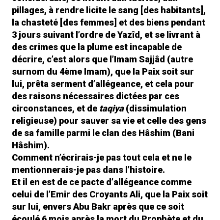
pillages, à rendre licite le sang [des habitants],
la chasteté [des femmes] et des biens pendant
3 jours suivant l’ordre de Yazîd, et se livrant à
des crimes que la plume est incapable de
décrire, c’est alors que l’Imam Sajjâd (autre
surnom du 4ème Imam), que la Paix soit sur
lui, prêta serment d’allégeance, et cela pour
des raisons nécessaires dictées par ces
circonstances, et de
taqiya
(dissimulation
religieuse) pour sauver sa vie et celle des gens
de sa famille parmi le clan des Hâshim (Bani
Hâshim).
Comment n’écrirais-je pas tout cela et ne le
mentionnerais-je pas dans l’histoire.
Et il en est de ce pacte d’allégeance comme
celui de l’Emir des Croyants Ali, que la Paix soit
sur lui, envers Abu Bakr après que ce soit
écoulé 6 mois après la mort du Prophète et du