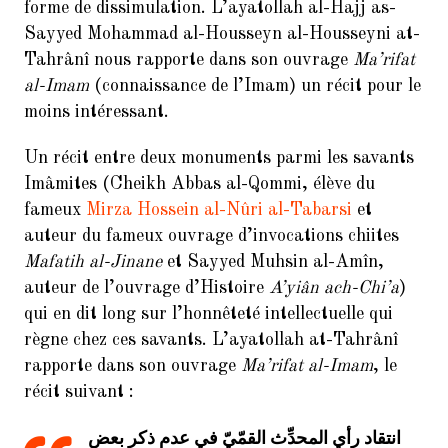
forme de dissimulation. L’ayatollah al-Hajj as-
Hadith
Sayyed Mohammad al-Housseyn al-Housseyni at-
Tahrânî nous rapporte dans son ouvrage
Ma’rifat
Mariage Temporaire
al-Imam
(connaissance de l’Imam) un récit pour le
Non classé
moins intéressant.
Réfutation
Un récit entre deux monuments parmi les savants
Imâmites (Cheikh Abbas al-Qommi, élève du
Taqiya
fameux
Mirza Hossein al-Nûri al-Tabarsi
et
Vidéo
auteur du fameux ouvrage d’invocations chiites
Mafatih al-Jinane
et Sayyed Muhsin al-Amîn,
auteur de l’ouvrage d’Histoire
A’yiân ach-Chi’a
)
qui en dit long sur l’honnêteté intellectuelle qui
ARTICLES RÉCENTS
règne chez ces savants. L’ayatollah at-Tahrânî
rapporte dans son ouvrage
Ma’rifat al-Imam
, le
Al-Qadi Said Al-Qommi et la
récit suivant :
falsification du Coran
Les compagnons tentent
انتقاد رأي‌ المحدِّث‌ القمّي‌ّ في‌ عدم‌ ذكر بعض‌