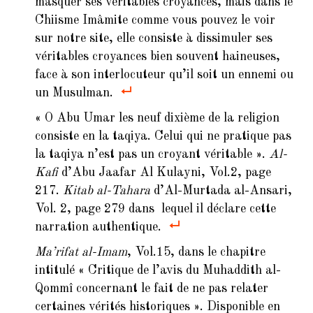
masquer ses véritables croyances, mais dans le
Chiisme Imâmite comme vous pouvez le voir
sur notre site, elle consiste à dissimuler ses
véritables croyances bien souvent haineuses,
face à son interlocuteur qu’il soit un ennemi ou
un Musulman.
« O Abu Umar les neuf dixième de la religion
consiste en la taqiya. Celui qui ne pratique pas
la taqiya n’est pas un croyant véritable ».
Al-
Kafi
d’Abu Jaafar Al Kulayni, Vol.2, page
217.
Kitab al-Tahara
d’Al-Murtada al-Ansari,
Vol. 2, page 279 dans lequel il déclare cette
narration authentique.
Ma’rifat al-Imam
, Vol.15, dans le chapitre
intitulé « Critique de l’avis du Muhaddith al-
Qommî concernant le fait de ne pas relater
certaines vérités historiques ». Disponible en