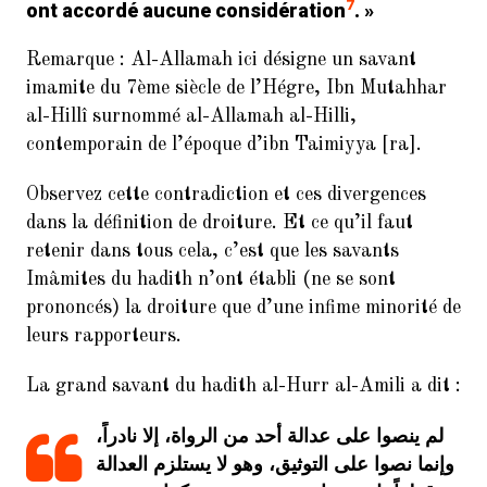
7
ont accordé aucune considération
. »
Remarque : Al-Allamah ici désigne un savant
imamite du 7ème siècle de l’Hégre, Ibn Mutahhar
al-Hillî surnommé al-Allamah al-Hilli,
contemporain de l’époque d’ibn Taimiyya [ra].
Observez cette contradiction et ces divergences
dans la définition de droiture. Et ce qu’il faut
retenir dans tous cela, c’est que les savants
Imâmites du hadith n’ont établi (ne se sont
prononcés) la droiture que d’une infime minorité de
leurs rapporteurs.
La grand savant du hadith al-Hurr al-Amili a dit :
لم ينصوا على عدالة أحد من الرواة، إلا نادراً،
وإنما نصوا على التوثيق، وهو لا يستلزم العدالة