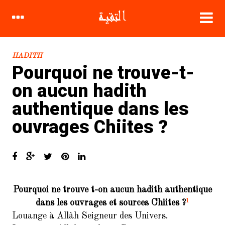
HADITH
Pourquoi ne trouve-t-
on aucun hadith
authentique dans les
CATÉGORIES
ouvrages Chiites ?
Biographie
Compagnons
Coran
Pourquoi ne trouve t-on aucun hadith authentique
Croyance Chiite
1
dans les ouvrages et sources Chiites ?
Fatwa
Louange à Allâh Seigneur des Univers.