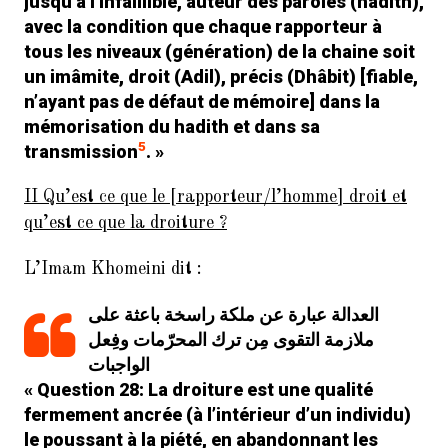
jusqu’à l’Infaillible, auteur des paroles (hadith),
avec la condition que chaque rapporteur à
tous les niveaux (génération) de la chaine soit
un imâmite, droit (
Adil
), précis (
Dhâbit
) [fiable,
n’ayant pas de défaut de mémoire] dans la
mémorisation du hadith et dans sa
5
transmission
. »
II Qu’est ce que le [rapporteur/l’homme] droit et
qu’est ce que la droiture ?
L’Imam Khomeini dit :
العدالة عبارة عن ملكة راسخة باعثة على
ملازمة التقوى مِن ترك المحرّمات وفِعل
الواجبات
« Question 28: La droiture est une qualité
fermement ancrée (à l’intérieur d’un individu)
le poussant à la piété, en abandonnant les