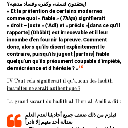
يعتقدون فسقه، وكفره وفساد مذهبه؟!
« Et la prétention de certains modernes
comme quoi « fiable » (
Thiqa
) signifierait
« droit – juste » (‘
Adl
) et « précis »[dans ce qu’il
rapporte] (
Dhâbit
) est irrecevable et il leur
incombe d’en fournir la preuve. Comment
donc, alors qu’ils disent explicitement le
contraire, puisqu’ils jugent [parfois] fiable
quelqu’un qu’ils présument coupable d’impiété,
10
de mécréance et d’hérésie ? »
IV Tout cela signifierait il qu’aucun des hadith
imamites ne serait authentique ?
La grand savant du hadith al-Hurr al-Amili a dit :
فيلزم من ذلك ضعف جميع أحاديثنا لعدم العلم
بعدالة أحد منهم إلا نادراً