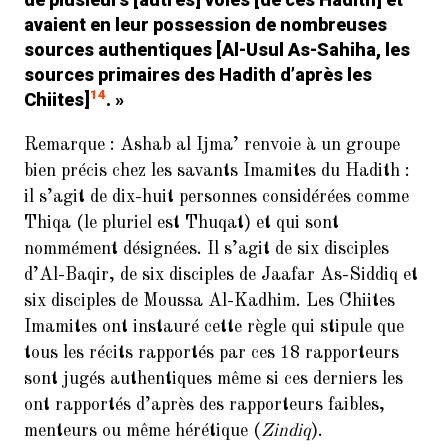
avaient en leur possession de nombreuses
sources authentiques
[Al-Usul As-Sahiha
, les
sources primaires des Hadith d’après les
14
Chiites]
. »
Remarque :
Ashab al Ijma’
renvoie à un groupe
bien précis chez les savants Imamites du Hadith :
il s’agit de dix-huit personnes considérées comme
Thiqa
(le pluriel est
Thuqat
) et qui sont
nommément désignées. Il s’agit de six disciples
d’Al-Baqir, de six disciples de Jaafar As-Siddiq et
six disciples de Moussa Al-Kadhim. Les Chiites
Imamites ont instauré cette règle qui stipule que
tous les récits rapportés par ces 18 rapporteurs
sont jugés authentiques même si ces derniers les
ont rapportés d’après des rapporteurs faibles,
menteurs ou même hérétique (
Zindiq
).