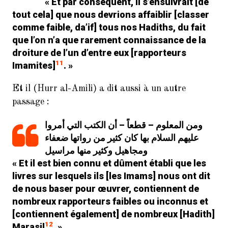
« Et par conséquent, il s’ensuivrait [de
tout cela] que nous devrions affaiblir [classer
comme faible, da’if] tous nos Hadiths, du fait
que l’on n’a que rarement connaissance de la
droiture de l’un d’entre eux [rapporteurs
11
Imamites]
. »
Et il (Hurr al-Amili) a dit aussi à un autre
passage :
ومن المعلوم – قطعاً – أن الكتب التي أمروا
عليهم السلام بها كان كثير من رواتها ضعفاء
ومجاهيل وكثير منها مراسيل
« Et il est bien connu et dûment établi que les
livres sur lesquels ils [les Imams] nous ont dit
de nous baser pour œuvrer, contiennent de
nombreux rapporteurs faibles ou inconnus et
[contiennent également] de nombreux [Hadith]
12
Marasil
. »