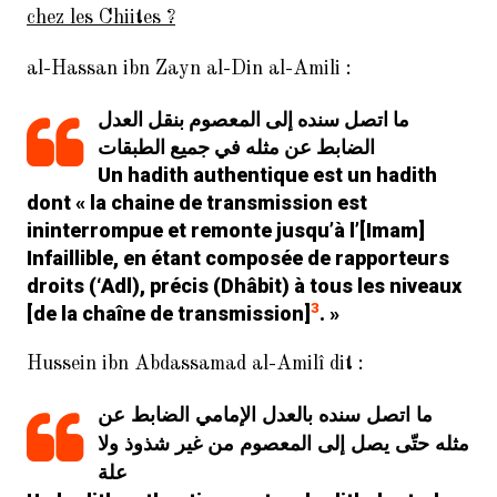
d’assassiner le Prophète lors du
chez les Chiites ?
retour de l’expédition de Tabûk
(2/2)
al-Hassan ibn Zayn al-Din al-Amili
:
20 exemples de versets falsifiés
ما اتصل سنده إلى المعصوم بنقل العدل
selon les sources Chiites Imamites
الضابط عن مثله في جميع الطبقات
Coran falsifié : al-Majlissi confirme
Un hadith authentique est un hadith
la croyance hérétique d’al-Kulayni
dont « la chaine de transmission est
ininterrompue et remonte jusqu’à l’[Imam]
Le Coran : Un message crypté !
Infaillible, en étant composée de rapporteurs
droits (‘
Adl
), précis (
Dhâbit
) à tous les niveaux
3
[de la chaîne de transmission]
. »
COMMENTAIRES
RÉCENTS
Hussein ibn Abdassamad al-Amilî
dit :
ما اتصل سنده بالعدل الإمامي الضابط عن
La science du Hadith
Zorara
dans
chez les Chiites Imamites :
مثله حتّى يصل إلى المعصوم من غير شذوذ ولا
Introduction (1/15)
علة