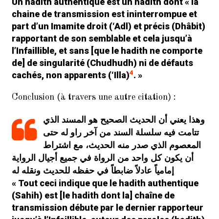
Un hadith authentique est un hadith dont « la
La science
Othman AlOmari
dans
chaine de transmission est ininterrompue et
du Hadith chez les Chiites Imamites
part d’un Imamite droit (‘
Adl
) et précis (
Dhâbit
)
: Introduction (1/15)
rapportant de son semblable et cela jusqu’à
Le Coran : Un message
ib
dans
l’Infaillible, et sans [que le hadith ne comporte
crypté !
de] de singularité (C
hudhudh
) ni de défauts
4
cachés, non apparents (‘
Illa
)
. »
La science du Hadith
muslim
dans
chez les Chiites Imamites :
Introduction (1/15)
Conclusion (à travers une autre citation) :
Parcourez la
al-taqiya.org
dans
وهذا يعني أن الحديث الصحيح هو المسند الذي
terre et regardez…
تتامت فيه سلسلة السند من آخر راو له حتى
المعصوم الذي صدر منه الحديث، مع اشتراط
أن يكون كل واحد من الرواة في جميع أجيال الرواية
إمامياً عادلاً ضابطاً في حفظه للحديث ونقله له
« Tout ceci indique que le hadith authentique
(
Sahih
) est [le hadith dont la] chaîne de
transmission débute par le dernier rapporteur