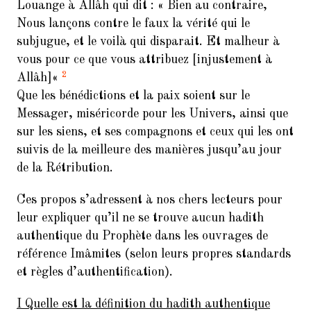
Louange à Allâh qui dit :
« Bien au contraire,
Hadith
Nous lançons contre le faux la vérité qui le
subjugue, et le voilà qui disparait. Et malheur à
Mariage Temporaire
vous pour ce que vous attribuez [injustement à
Non classé
2
Allâh]
«
Que les bénédictions et la paix soient sur le
Réfutation
Messager, miséricorde pour les Univers, ainsi que
sur les siens, et ses compagnons et ceux qui les ont
Taqiya
suivis de la meilleure des manières jusqu’au jour
Vidéo
de la Rétribution.
Ces propos s’adressent à nos chers lecteurs pour
leur expliquer qu’il ne se trouve aucun hadith
ARTICLES RÉCENTS
authentique du Prophète dans les ouvrages de
référence Imâmites (selon leurs propres standards
Al-Qadi Said Al-Qommi et la
et règles d’authentification).
falsification du Coran
Les compagnons tentent
I Quelle est la définition du hadith authentique