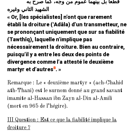
قطعاً بل بينهما عموم من وجه، كما صرح به
الشهيد الثاني وغيره
« Or, [les spécialistes] n’ont que rarement
établi la droiture (‘
Adâla
) d’un transmetteur, ne
se prononçant uniquement que sur sa fiabilité
(Tawthîq
), laquelle n’implique pas
nécessairement la droiture. Bien au contraire,
puisqu’il y a entre les deux des points de
divergence comme l’a attesté le deuxième
8
martyr et d’autres
. »
Remarque : Le « deuxième martyr » (ach-Chahid
ath-Thani) est le surnom donné au grand savant
imamite al-Hassan ibn Zayn al-Din al-Amili
(mort en 965 de l’hégire).
III Question : Est ce que la fiabilité implique la
droiture ?