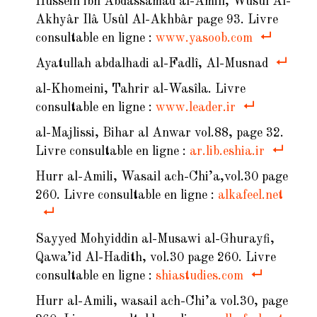
Hussein ibn Abdassamad al-Amilî,
Wusûl Al-
Akhyâr Ilâ Usûl Al-Akhbâ
r page 93. Livre
consultable en ligne :
www.yasoob.com
Ayatullah abdalhadi al-Fadlî,
Al-Musnad
al-Khomeini,
Tahrir al-Wasîla.
Livre
consultable en ligne :
www.leader.ir
al-Majlissi,
Bihar al Anwar
vol.88, page 32.
Livre consultable en ligne :
ar.lib.eshia.ir
Hurr al-Amili,
Wasail ach-Chi’a,
vol.30 page
260. Livre consultable en ligne :
alkafeel.net
Sayyed Mohyiddin al-Musawi al-Ghurayfi,
Qawa’id Al-Hadith,
vol.30 page 260. Livre
consultable en ligne :
shiastudies.com
Hurr al-Amili, wasail ach-Chi’a vol.30, page