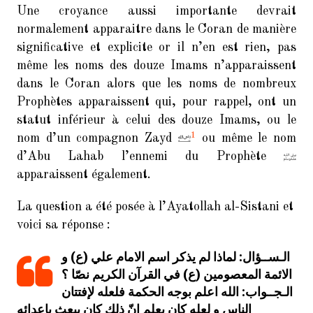
d’assassiner le Prophète lors du
Une croyance aussi importante devrait
retour de l’expédition de Tabûk
normalement apparaitre dans le Coran de manière
(2/2)
significative et explicite or il n’en est rien, pas
20 exemples de versets falsifiés
même les noms des douze Imams n’apparaissent
selon les sources Chiites Imamites
dans le Coran alors que les noms de nombreux
Prophètes apparaissent qui, pour rappel, ont un
Coran falsifié : al-Majlissi confirme
la croyance hérétique d’al-Kulayni
statut inférieur à celui des douze Imams, ou le
1
nom d’un compagnon Zayd
ou même le nom
Le Coran : Un message crypté !
d’Abu Lahab l’ennemi du Prophète
apparaissent également.
La question a été posée à l’Ayatollah al-Sistani et
COMMENTAIRES
voici sa réponse :
RÉCENTS
الـســؤال: لماذا لم يذكر اسم الامام علي (ع) و
La science du Hadith
Zorara
dans
الائمة المعصومين (ع) في القرآن الكريم نصّا ؟
chez les Chiites Imamites :
الـجــواب: الله اعلم بوجه الحكمة فلعله لإفتتان
Introduction (1/15)
الناس و لعله كإن يعلم إنّ ذلك كان يبعث باعدائه