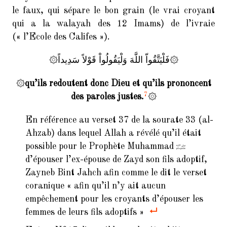
le faux, qui sépare le bon grain (le vrai croyant
qui a la walayah des 12 Imams) de l’ivraie
(« l’Ecole des Califes »).
۞فَلْيَتَّقُواّ اللَّهَ وَلْيَقُولُواْ قَوْلاً سَدِيداً۞
۞
qu’ils redoutent donc Dieu et qu’ils prononcent
7
des paroles justes.
۞
En référence au verset 37 de la sourate 33 (al-
Ahzab) dans lequel Allah a révélé qu’il était
possible pour le Prophète Muhammad
d’épouser l’ex-épouse de Zayd son fils adoptif,
Zayneb Bint Jahch afin comme le dit le verset
coranique « afin qu’il n’y ait aucun
empêchement pour les croyants d’épouser les
femmes de leurs fils adoptifs »