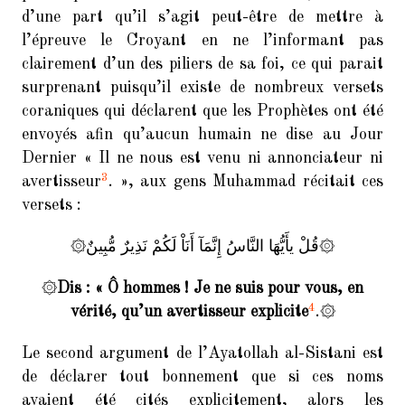
d’une part qu’il s’agit peut-être de mettre à
l’épreuve le Croyant en ne l’informant pas
clairement d’un des piliers de sa foi, ce qui parait
surprenant puisqu’il existe de nombreux versets
coraniques qui déclarent que les Prophètes ont été
envoyés afin qu’aucun humain ne dise au Jour
Dernier « Il ne nous est venu ni annonciateur ni
3
avertisseur
. », aux gens Muhammad récitait ces
versets :
۞قُلْ يأَيُّهَا النَّاسُ إِنَّمَآ أَنَاْ لَكُمْ نَذِيرٌ مُّبِينٌ۞
۞
Dis : « Ô hommes ! Je ne suis pour vous, en
4
vérité, qu’un avertisseur explicite
.۞
Le second argument de l’Ayatollah al-Sistani est
de déclarer tout bonnement que si ces noms
avaient été cités explicitement, alors les