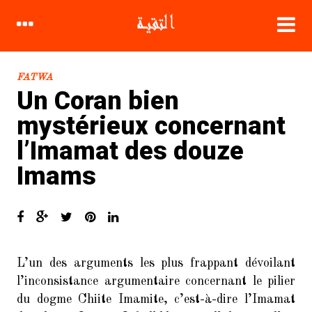
FATWA
Un Coran bien
mystérieux concernant
l’Imamat des douze
CATÉGORIES
Imams
Biographie
Compagnons
Coran
L’un des arguments les plus frappant dévoilant
Croyance Chiite
l’inconsistance argumentaire concernant le pilier
Fatwa
du dogme Chiite Imamite, c’est-à-dire l’Imamat