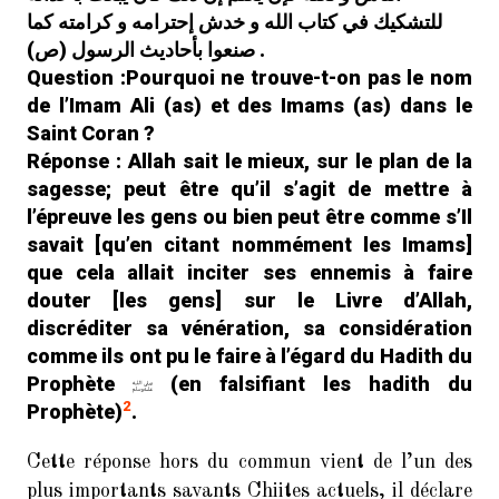
La science
Othman AlOmari
dans
للتشكيك في كتاب الله و خدش إحترامه و كرامته كما
du Hadith chez les Chiites Imamites
صنعوا بأحاديث الرسول (ص) .
: Introduction (1/15)
Question :Pourquoi ne trouve-t-on pas le nom
de l’Imam Ali (as) et des Imams (as) dans le
Le Coran : Un message
ib
dans
crypté !
Saint Coran ?
Réponse : Allah sait le mieux, sur le plan de la
La science du Hadith
muslim
dans
sagesse; peut être qu’il s’agit de mettre à
chez les Chiites Imamites :
l’épreuve les gens ou bien peut être comme s’Il
Introduction (1/15)
savait [qu’en citant nommément les Imams]
Parcourez la
al-taqiya.org
dans
que cela allait inciter ses ennemis à faire
terre et regardez…
douter [les gens] sur le Livre d’Allah,
discréditer sa vénération, sa considération
comme ils ont pu le faire à l’égard du Hadith du
Prophète
(en falsifiant les hadith du
2
Prophète)
.
Cette réponse hors du commun vient de l’un des
plus importants savants Chiites actuels, il déclare