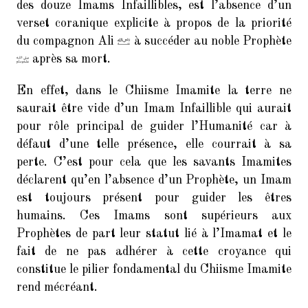
des douze Imams Infaillibles, est l’absence d’un
Hadith
verset coranique explicite à propos de la priorité
du compagnon Ali
à succéder au noble Prophète
Mariage Temporaire
après sa mort.
Non classé
En effet, dans le Chiisme Imamite la terre ne
Réfutation
saurait être vide d’un Imam Infaillible qui aurait
pour rôle principal de guider l’Humanité car à
Taqiya
défaut d’une telle présence, elle courrait à sa
Vidéo
perte. C’est pour cela que les savants Imamites
déclarent qu’en l’absence d’un Prophète, un Imam
est toujours présent pour guider les êtres
humains. Ces Imams sont supérieurs aux
ARTICLES RÉCENTS
Prophètes de part leur statut lié à l’Imamat et le
fait de ne pas adhérer à cette croyance qui
Al-Qadi Said Al-Qommi et la
constitue le pilier fondamental du Chiisme Imamite
falsification du Coran
rend mécréant.
Les compagnons tentent